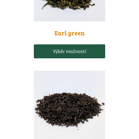
lze
vybrat
na
stránce
produktu
Earl green
Výběr možností