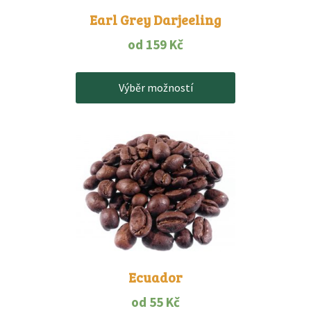
produktu
Earl Grey Darjeeling
od
159
Kč
Výběr možností
Ecuador
od
55
Kč