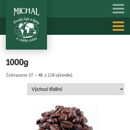
1000g
Zobrazeno 37. – 48. z 118 výsledků
Tento
produkt
má