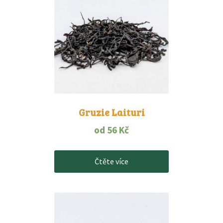
Gruzie Laituri
od
56
Kč
Čtěte více
Tento
produkt