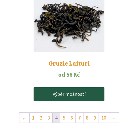
má
více
variant.
Možnosti
lze
vybrat
na
stránce
produktu
Gruzie Laituri
od
56
Kč
Výběr možností
←
1
2
3
4
5
6
7
8
9
10
→