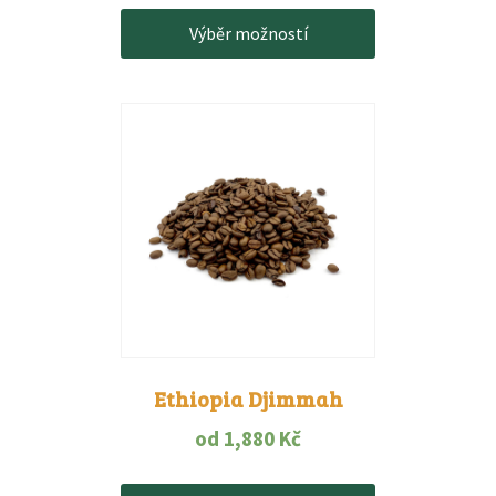
Výběr možností
Tento
produkt
má
více
variant.
Možnosti
lze
vybrat
na
stránce
produktu
Ethiopia Djimmah
od
1,880
Kč