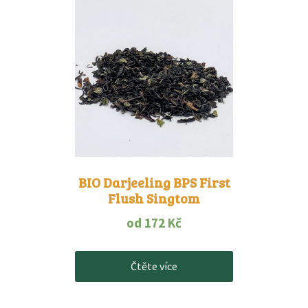
BIO Darjeeling BPS First
Flush Singtom
od
172
Kč
Čtěte více