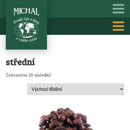
střední
Zobrazeno 10 výsledků
Tento
produkt
má