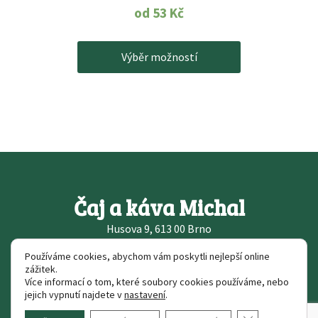
od
53
Kč
Výběr možností
Čaj a káva Michal
Husova 9, 613 00 Brno
Používáme cookies, abychom vám poskytli nejlepší online
zážitek.
Více informací o tom, které soubory cookies používáme, nebo
jejich vypnutí najdete v
nastavení
.
(c) 2018 Čaj a káva Michal | Realizace:
Akon.cz