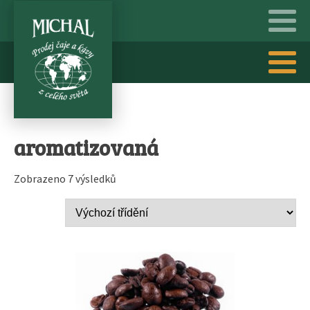
aromatizovaná
Zobrazeno 7 výsledků
Tento
produkt
má