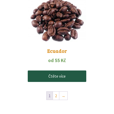
Ecuador
od
55
Kč
Čtěte více
1
2
→