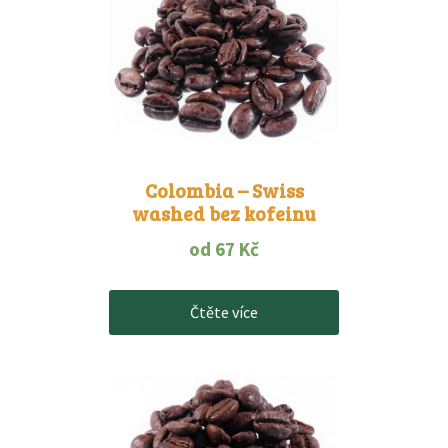
Colombia – Swiss
washed bez kofeinu
od
67
Kč
Čtěte více
Tento
produkt
má