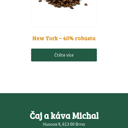
New York – 40% robusta
Čtěte více
Čaj a káva Michal
Husova 9, 613 00 Brno