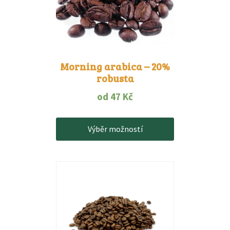
více
variant.
Možnosti
lze
vybrat
Morning arabica – 20%
na
robusta
stránce
produktu
od
47
Kč
Výběr možností