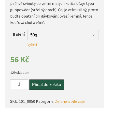
pečlivě svinuty do velmi malých kuliček čaje typu
gunpowder (střelný prach). Čaj je velmi silný, proto
buďte opatrní při dávkování. Svěží, jemná, lehce
kouřová chuť a vůně.
Balení
Vyčistit
56
Kč
129 skladem
Ceylon
Přidat do košíku
gunpowder
GPEXSP
množství
SKU:
101_0050
Kategorie:
Zelené a bílé čaje