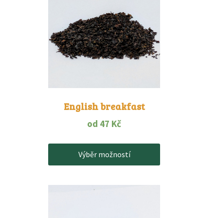
má
více
variant.
Možnosti
lze
vybrat
na
stránce
produktu
English breakfast
od
47
Kč
Výběr možností