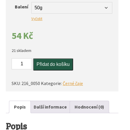
Balení
Vyčistit
54
Kč
21 skladem
Jasmin
Přidat do košíku
Grey
množství
SKU:
216_0050
Kategorie:
Černé čaje
Popis
Další informace
Hodnocení (0)
Popis