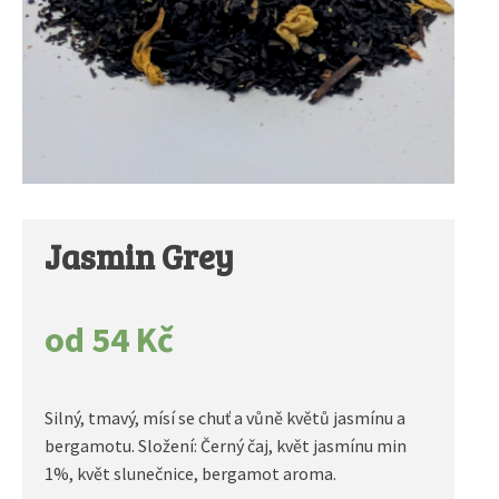
Jasmin Grey
od
54
Kč
Silný, tmavý, mísí se chuť a vůně květů jasmínu a
bergamotu. Složení: Černý čaj, květ jasmínu min
1%, květ slunečnice, bergamot aroma.