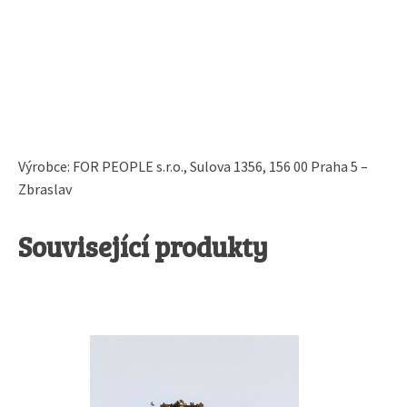
Výrobce: FOR PEOPLE s.r.o., Sulova 1356, 156 00 Praha 5 –
Zbraslav
Související produkty
Tento
produkt
má