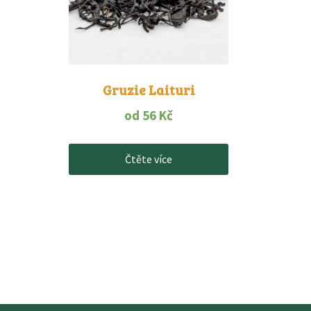
Gruzie Laituri
od
56
Kč
Čtěte více