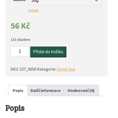
Vyčistit
56
Kč
133 skladem
Ceylon
Přidat do košíku
OP
množství
SKU:
237_0050
Kategorie:
Černé čaje
Popis
Další informace
Hodnocení (0)
Popis