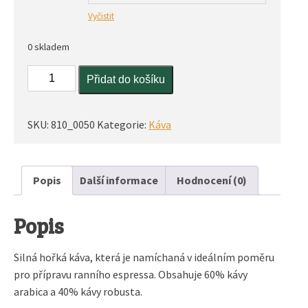
Vyčistit
0 skladem
New
Přidat do košíku
York
-
40%
SKU:
810_0050
Kategorie:
Káva
robusta
množství
Popis
Další informace
Hodnocení (0)
Popis
Silná hořká káva, která je namíchaná v ideálním poměru
pro přípravu ranního espressa. Obsahuje 60% kávy
arabica a 40% kávy robusta.