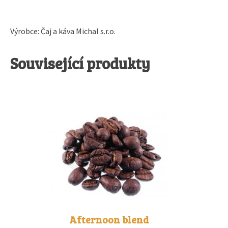
Výrobce: Čaj a káva Michal s.r.o.
Související produkty
Tento
produkt
má
více
variant.
Možnosti
lze
vybrat
Afternoon blend
na