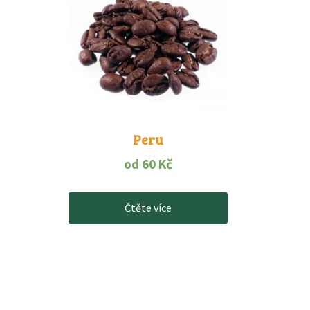
Peru
od
60
Kč
Čtěte více